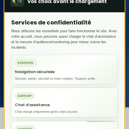
Vos choix avant le chargement
N'attendez plus,
Services de confidentialité
parlons-en !
Nous utilisons les essentiels pour faire fonctionner le site. Avec
votre accord, nous pouvons aussi charger le chat d’assistance
et la mesure d’audience/monitoring pour mieux suivre les
Cliquez ici pour chatter avec nous maintenant
incidents.
et obtenez des réponses rapides à vos
questions !
ESSENTIEL
Navigation sécurisée
Session, panier, sécurité et choix cookies. Toujours actifs.
OUVRIR LE CHAT EN DIRECT
SUPPORT
Chat d’assistance
Chat chargé uniquement après votre accord.
Emplacement de notre