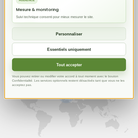
AUDIENCE
Datacenter
Mesure & monitoring
Suivi technique consenti pour mieux mesurer le site.
Notre infrastructure cloud est située en
France, à Reims, dans nos propres locaux,
Personnaliser
garantissant une proximité, une sécurité
Essentiels uniquement
optimale pour vos données.
Tout accepter
Vous pouvez retirer ou modifier votre accord à tout moment avec le bouton
Confidentialité. Les services optionnels restent désactivés tant que vous ne les
acceptez pas.