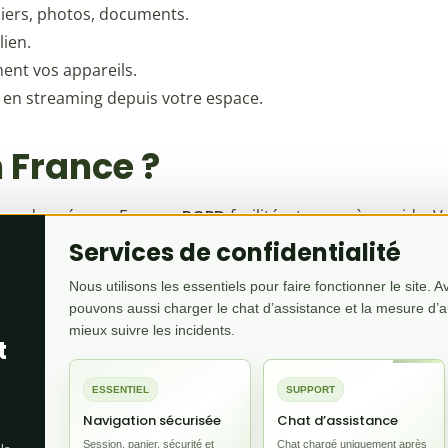
hiers, photos, documents.
lien.
nt vos appareils.
 en streaming depuis votre espace.
 France ?
ce
= données en Europe,
RGPD
facilité, et un accès rapide. 
Services de confidentialité
Nous utilisons les essentiels pour faire fonctionner le site. 
pouvons aussi charger le chat d’assistance et la mesure d’
mieux suivre les incidents.
t
contrôle de vos fichiers avec un cloud personnel héber
ESSENTIEL
SUPPORT
Voir le stockage cloud
Demander conseil sur Discord
Navigation sécurisée
Chat d’assistance
Session, panier, sécurité et
Chat chargé uniquement après