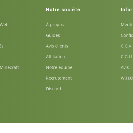
Notre société
Info
 Web
À propos
Menti
Guides
Confid
és
Avis clients
C.G.V
Affiliation
C.G.U
Minecraft
Notre équipe
Avis
Recrutement
W.H.O
Discord