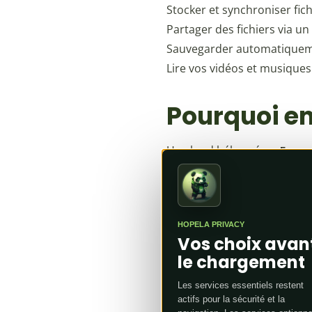
Stocker et synchroniser fic
Partager des fichiers via un 
Sauvegarder automatiqueme
Lire vos vidéos et musiques
Pourquoi en
Un cloud hébergé
en Fran
fichiers.
HOPELA PRIVACY
Vos choix avan
Reprenez le 
le chargement
Les services essentiels restent
actifs pour la sécurité et la