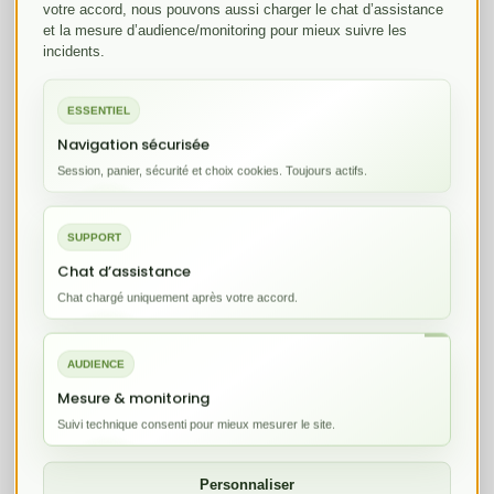
votre accord, nous pouvons aussi charger le chat d’assistance
et la mesure d’audience/monitoring pour mieux suivre les
incidents.
Panel PLESK
Il s'agit d'un des panel les plus intuitif
ESSENTIEL
qui existe. Quelques clics suffisent
Navigation sécurisée
Session, panier, sécurité et choix cookies. Toujours actifs.
pour réaliser vos envies.
SUPPORT
Un réel engagement
Chat d’assistance
Chat chargé uniquement après votre accord.
L'ensemble du staff d'Hopela.fr est
qualifé pour répondre à vos
AUDIENCE
questions, ou vous aider.
Mesure & monitoring
Suivi technique consenti pour mieux mesurer le site.
Installation automatisée
Personnaliser