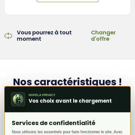
Vous pourrez à tout
Changer
moment
d'offre
Nos caractéristiques !
N'ayez plus peur de l'impact de votre site,
HOPELA PRIVACY
Vos choix avant le chargement
voyez grand, osez grand.
Services de confidentialité
Avantages
Caractéristiques
Nous utilisons les essentiels pour faire fonctionner le site. Avec