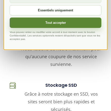
Vous n'avez besoin de rien pour
Essentiels uniquement
commencer, en un seul clic, vous
pourrez importer un site.
Tout accepter
Vous pouvez retirer ou modifier votre accord à tout moment avec le bouton
Confidentialité. Les services optionnels restent désactivés tant que vous ne les
Uptime garanti
acceptez pas.
Nous faisons de notre maximum pour
qu'aucune coupure de nos service
survienne.
Stockage SSD
Grâce à notre stockage en SSD, vos
sites seront bien plus rapides et
sécurisés.