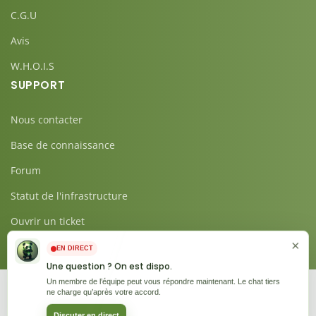
C.G.U
Avis
W.H.O.I.S
SUPPORT
Nous contacter
Base de connaissance
Forum
Statut de l'infrastructure
Ouvrir un ticket
×
EN DIRECT
Une question ? On est dispo.
Un membre de l’équipe peut vous répondre maintenant. Le chat tiers
ne charge qu’après votre accord.
Copyrights © 2025. Tous droits réservés
HOPELA.FR
Discuter en direct