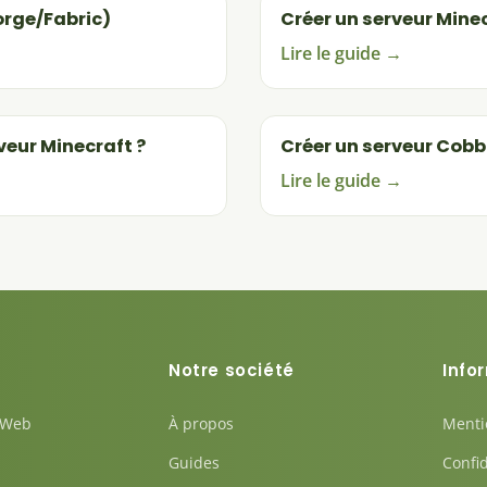
orge/Fabric)
Créer un serveur Mine
Lire le guide →
eur Minecraft ?
Créer un serveur Cob
Lire le guide →
Notre société
Info
 Web
À propos
Menti
Guides
Confid