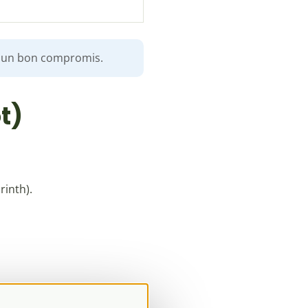
st un bon compromis.
t)
inth).