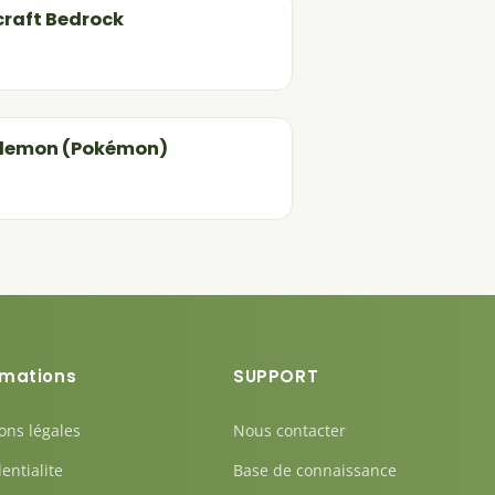
craft Bedrock
blemon (Pokémon)
rmations
SUPPORT
ons légales
Nous contacter
entialite
Base de connaissance