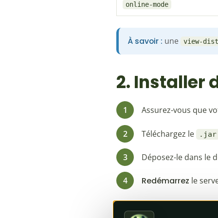
online-mode
une
À savoir :
view-dis
2. Installer
Assurez-vous que vo
Téléchargez le
.jar
Déposez-le dans le 
Redémarrez
le serv