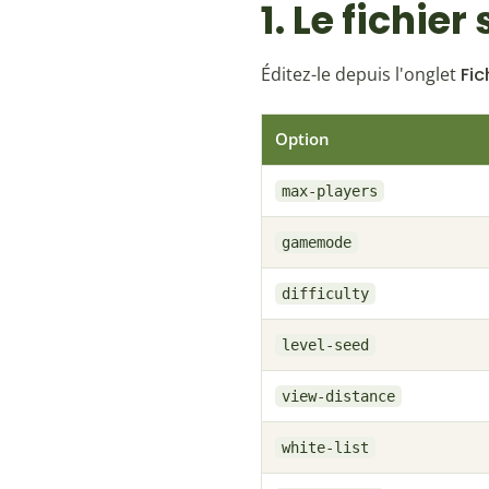
1. Le fichie
Éditez-le depuis l'onglet
Fic
Option
max-players
gamemode
difficulty
level-seed
view-distance
white-list