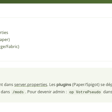
rties
Paper)
rge/Fabric)
ont dans
server.properties
. Les
plugins
(Paper/Spigot) se d
) dans
. Pour devenir admin :
dans
/mods
op VotrePseudo