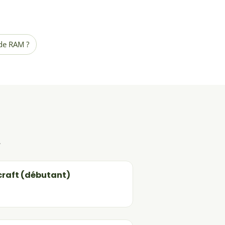
de RAM ?
.
craft (débutant)