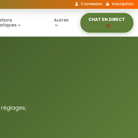
Connexion
Inscription
CHAT EN DIRECT
tions
Autres
atiques
 réglages,