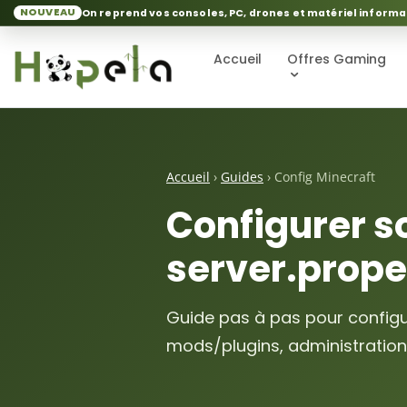
NOUVEAU
On reprend vos consoles, PC, drones et matériel informa
Accueil
Offres Gaming
Accueil
›
Guides
› Config Minecraft
Configurer s
server.prope
Guide pas à pas pour configu
mods/plugins, administration