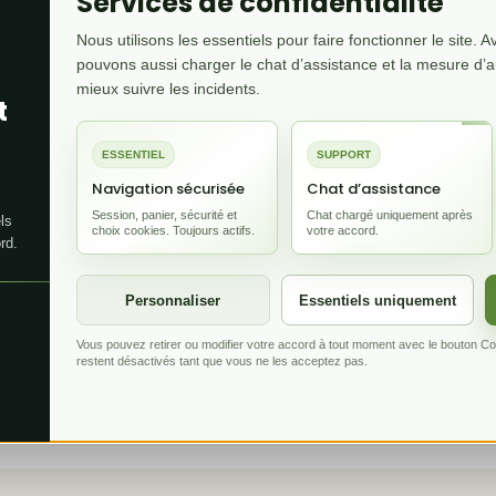
 des mods (Forge / Fabric)
Services de confidentialité
Nous utilisons les essentiels pour faire fonctionner le site. 
pouvons aussi charger le chat d’assistance et la mesure d’
loader
(Forge ou Fabric) et la bonne version dans le panel.
mieux suivre les incidents.
t
es mods dans le dossier
.
/mods
ESSENTIEL
SUPPORT
 installer les mêmes mods
côté client pour rejoindre.
Navigation sécurisée
Chat d’assistance
Session, panier, sécurité et
Chat chargé uniquement après
ls
choix cookies. Toujours actifs.
votre accord.
rd.
P / gérer la whitelist
Personnaliser
Essentiels uniquement
panel :
pour devenir opérateur.
op VotrePseudo
Vous pouvez retirer ou modifier votre accord à tout moment avec le bouton Conf
restent désactivés tant que vous ne les acceptez pas.
, puis
.
whitelist on
whitelist add Pseudo